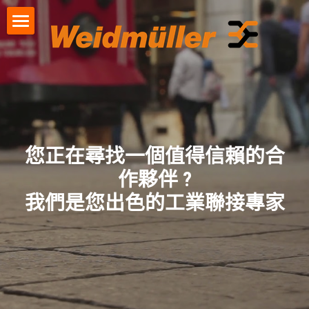
首頁
行業應用
產品資訊
機械行業
能源
資料下載
遠程I/O
您正在尋找一個值得信賴的合
裝置製造
作夥伴 ?
電源
聯絡我們
觀看影片
我們是您出色的工業聯接專家
自動化工廠
工業以太網
下載型錄
VPU系列電湧保護器
繼電器
Klippon® Connect接線端子