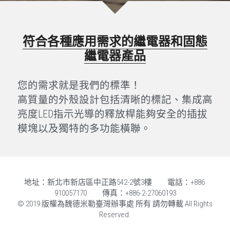
接線端子產品系列
符合各種應用需求的繼電器和固態
RockStar® 重載接外掛程式
繼電器產品
OMNIMATE® 裝置聯接件和電子外殼
您的需求就是我們的標準！
工具系列
高質量的外殼設計包括清晰的標記、集成高
標記號系統
亮度LED指示光導的釋放桿能夠安全的插拔
模塊以及獨特的多功能橫聯。
地址：新北市新店區中正路542-2號3樓　　電話：+886 
910057170　　傳真：+886-2-27060193
© 2019 版權為魏德米勒臺灣辦事處 所有 請勿轉載 All Rights 
Reserved.